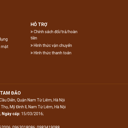
HỖ TRỢ
Chính sách đổi/trả/hoàn
tiền
dụng
Hình thức vận chuyển
o mật
Hình thức thanh toán
 TAM ĐẢO
ầu Diễn, Quận Nam Từ Liêm, Hà Nội
Thọ, Mỹ Đình II, Nam Từ Liêm, Hà Nội
;
Ngày cấp:
15/03/2016;
i
062006; 0963018086; 0983419088