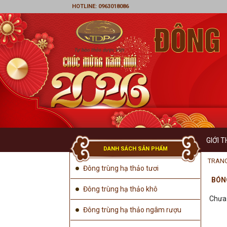
HOTLINE: 0963018086
GIỚI T
DANH SÁCH SẢN PHẨM
LỜI 
TRAN
Đông trùng hạ thảo tươi
BÓN
TẦM
Đông trùng hạ thảo khô
Chưa 
GIÁ
Đông trùng hạ thảo ngâm rượu