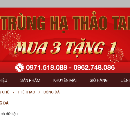
HIỆU
SẢN PHẨM
KHUYẾN MÃI
GIỎ HÀNG
LIÊN
GIỚI THIỆU
HÀNG ĐÃ CHỌN
G CHỦ
THỂ THAO
BÓNG ĐÁ
G ĐÁ
 NHÌN - SỨ MỆNH
HÌNH THỨC THANH
có dữ liệu
 TRỊ CỐT LÕI