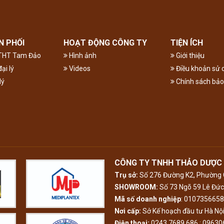
N PHỐI
HOẠT ĐỘNG CÔNG TY
TIỆN ÍCH
ĐTHT Tam Đảo
Hình ảnh
Giới thiệu
ại lý
Videos
Điều khoản sử 
lý
Chính sách bả
CÔNG TY TNHH THẢO DƯỢC
Trụ sở:
Số 276 Đường K2, Phường C
SHOWROOM:
Số 73 Ngõ 59 Lê Đức 
Mã số doanh nghiệp
: 0107356658
Nơi cấp:
Sở Kế hoạch đầu tư Hà Nộ
Điện thoại:
0243 7689 686 ; 0963