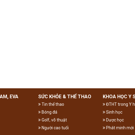
AM, EVA
SỨC KHỎE & THỂ THAO
KHOA HỌC Y 
Tin thể thao
ĐTHT trong Y h
Bóng đá
Sinh học
Golf, võ thuật
Dược học
Người cao tuổi
Phát minh mới