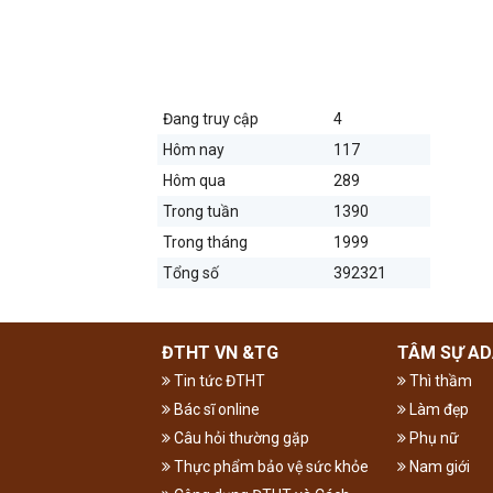
THỐNG KÊ TRUY CẬP
Đang truy cập
4
Hôm nay
117
Hôm qua
289
Trong tuần
1390
Trong tháng
1999
Tổng số
392321
ĐTHT VN &TG
TÂM SỰ AD
Tin tức ĐTHT
Thì thầm
Bác sĩ online
Làm đẹp
Câu hỏi thường gặp
Phụ nữ
Thực phẩm bảo vệ sức khỏe
Nam giới