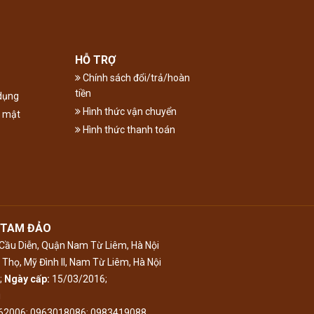
HỖ TRỢ
Chính sách đổi/trả/hoàn
tiền
dụng
Hình thức vận chuyển
o mật
Hình thức thanh toán
 TAM ĐẢO
ầu Diễn, Quận Nam Từ Liêm, Hà Nội
Thọ, Mỹ Đình II, Nam Từ Liêm, Hà Nội
;
Ngày cấp:
15/03/2016;
i
062006; 0963018086; 0983419088