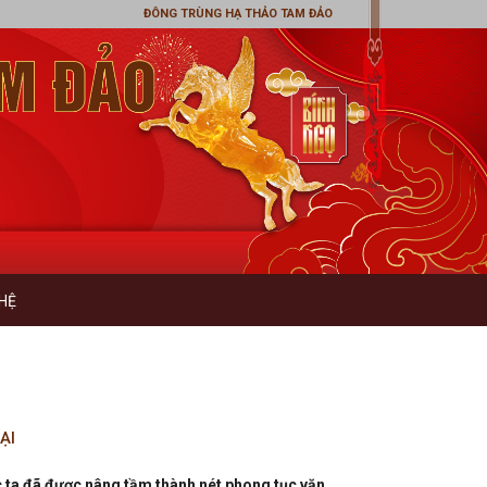
ĐÔNG TRÙNG HẠ THẢO TAM ĐẢO
 HỆ
 TOÁN
ẠI
ộc ta đã được nâng tầm thành nét phong tục văn