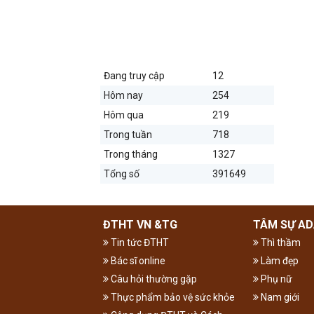
THỐNG KÊ TRUY CẬP
Đang truy cập
12
Hôm nay
254
Hôm qua
219
Trong tuần
718
Trong tháng
1327
Tổng số
391649
ĐTHT VN &TG
TÂM SỰ AD
Tin tức ĐTHT
Thì thầm
Bác sĩ online
Làm đẹp
Câu hỏi thường gặp
Phụ nữ
Thực phẩm bảo vệ sức khỏe
Nam giới