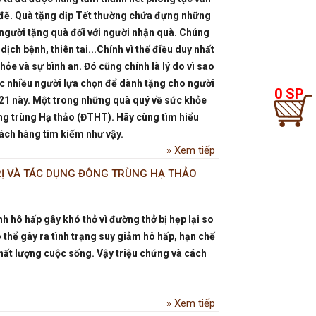
p đẽ. Quà tặng dịp Tết thường chứa đựng những
a người tặng quà đối với người nhận quà. Chúng
dịch bệnh, thiên tai...Chính vì thế điều duy nhất
ỏe và sự bình an. Đó cũng chính là lý do vì sao
c nhiều người lựa chọn để dành tặng cho người
0 SP
021 này. Một trong những quà quý về sức khỏe
ông trùng Hạ thảo (ĐTHT). Hãy cùng tìm hiểu
ách hàng tìm kiếm như vậy.
Xem tiếp
TRỊ VÀ TÁC DỤNG ĐÔNG TRÙNG HẠ THẢO
 hô hấp gây khó thở vì đường thở bị hẹp lại so
 thể gây ra tình trạng suy giảm hô hấp, hạn chế
ất lượng cuộc sống. Vậy triệu chứng và cách
Xem tiếp