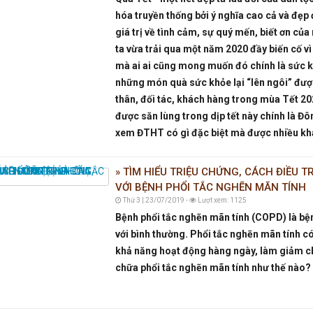
hóa truyền thống bởi ý nghĩa cao cả và đẹ
giá trị về tình cảm, sự quý mến, biết ơn củ
ta vừa trải qua một năm 2020 đầy biến cố vì 
mà ai ai cũng mong muốn đó chính là sức kh
những món quà sức khỏe lại “lên ngôi” đượ
thân, đối tác, khách hàng trong mùa Tết 2
được săn lùng trong dịp tết này chính là Đ
xem ĐTHT có gì đặc biệt mà được nhiều kh
TÌM HIỂU TRIỆU CHỨNG, CÁCH ĐIỀU 
VỚI BỆNH PHỔI TẮC NGHẼN MÃN TÍNH
Thứ 3 | 23/07/2019 -
Lượt xem: 1125
Bệnh phổi tắc nghẽn mãn tính (COPD) là bệnh
với bình thường. Phổi tắc nghẽn mãn tính có
khả năng hoạt động hàng ngày, làm giảm ch
chữa phổi tắc nghẽn mãn tính như thế nào?