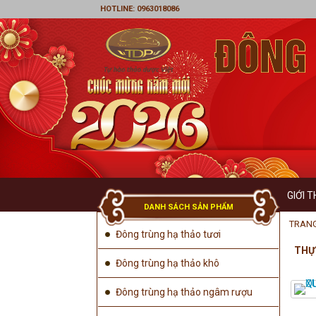
HOTLINE: 0963018086
GIỚI T
DANH SÁCH SẢN PHẨM
LỜI 
TRAN
Đông trùng hạ thảo tươi
THỰ
TẦM
Đông trùng hạ thảo khô
GIÁ
Đông trùng hạ thảo ngâm rượu