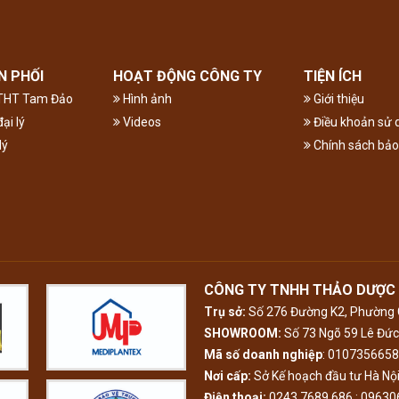
N PHỐI
HOẠT ĐỘNG CÔNG TY
TIỆN ÍCH
ĐTHT Tam Đảo
Hình ảnh
Giới thiệu
ại lý
Videos
Điều khoản sử 
lý
Chính sách bả
CÔNG TY TNHH THẢO DƯỢC
Trụ sở:
Số 276 Đường K2, Phường C
SHOWROOM:
Số 73 Ngõ 59 Lê Đức 
Mã số doanh nghiệp
: 0107356658
Nơi cấp:
Sở Kế hoạch đầu tư Hà Nộ
Điện thoại:
0243 7689 686 ; 0963