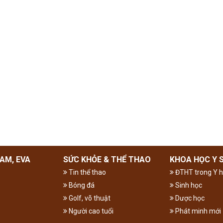
AM, EVA
SỨC KHỎE & THỂ THAO
KHOA HỌC Y 
Tin thể thao
ĐTHT trong Y h
Bóng đá
Sinh học
Golf, võ thuật
Dược học
Người cao tuổi
Phát minh mới