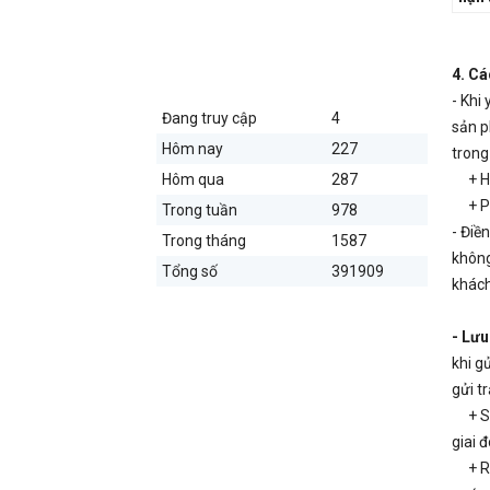
THỐNG KÊ TRUY CẬP
4. Cá
- Khi
Đang truy cập
4
sản p
Hôm nay
227
trong
Hôm qua
287
+ Hóa
+ Phụ
Trong tuần
978
- Điề
Trong tháng
1587
không
Tổng số
391909
khách
- Lưu
khi g
gửi t
+ Sau
giai 
+ Rất