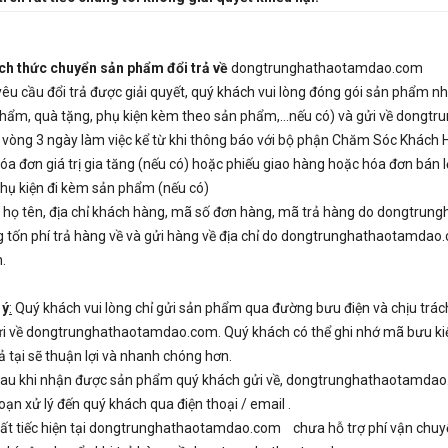
ch thức chuyển sản phẩm đổi trả về
dongtrunghathaotamdao.com
 yêu cầu đổi trả được giải quyết, quý khách vui lòng đóng gói sản phẩm 
hẩm, quà tặng, phụ kiện kèm theo sản phẩm,…nếu có) và gửi về dongt
 vòng 3 ngày làm việc kể từ khi thông báo với bộ phận Chăm Sóc Khách 
 đơn giá trị gia tăng (nếu có) hoặc phiếu giao hàng hoặc hóa đơn b
 kiện đi kèm sản phẩm (nếu có)
n họ tên, địa chỉ khách hàng, mã số đơn hàng, mã trả hàng do dongtr
 tốn phí trả hàng về và gửi hàng về địa chỉ do dongtrunghathaotamdao.
.
 ý
:
Quý khách vui lòng chỉ gửi sản phẩm qua đường bưu điện và chịu trá
ửi về dongtrunghathaotamdao.com. Quý khách có thể ghi nhớ mã bưu kiện
rả tại sẽ thuận lợi và nhanh chóng hơn.
 khi nhận được sản phẩm quý khách gửi về, dongtrunghathaotamdao.co
đoạn xử lý đến quý khách qua điện thoại / email .
 tiếc hiện tại dongtrunghathaotamdao.com chưa hỗ trợ phí vận chuyển