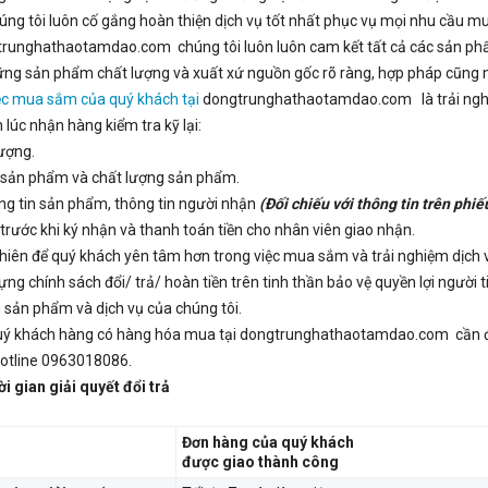
úng tôi luôn cố gắng hoàn thiện dịch vụ tốt nhất phục vụ mọi nhu cầu 
runghathaotamdao.com chúng tôi luôn luôn cam kết tất cả các sản 
ững sản phẩm chất lượng và xuất xứ nguồn gốc rõ ràng, hợp pháp cũng n
ệc mua sắm của quý khách tại
dongtrunghathaotamdao.com là trải nghiệ
 lúc nhận hàng kiểm tra kỹ lại:
lượng.
 sản phẩm và chất lượng sản phẩm.
ng tin sản phẩm, thông tin người nhận
(Đối chiếu với thông tin trên phi
trước khi ký nhận và thanh toán tiền cho nhân viên giao nhận.
hiên để quý khách yên tâm hơn trong việc mua sắm và trải nghiệm dịc
ựng chính sách đổi/ trả/ hoàn tiền trên tinh thần bảo vệ quyền lợi người
 sản phẩm và dịch vụ của chúng tôi.
uý khách hàng có hàng hóa mua tại dongtrunghathaotamdao.com cần đổi/ 
otline 0963018086.
ời gian giải quyết đổi trả
Đơn hàng của quý khách
được giao thành công