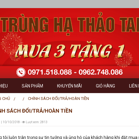
HIỆU
SẢN PHẨM
KHUYẾN MÃI
GIỎ HÀNG
LIÊN
GIỚI THIỆU
HÀNG ĐÃ CHỌN
G CHỦ
CHÍNH SÁCH ĐỔI/TRẢ/HOÀN TIỀN
NH SÁCH ĐỔI/TRẢ/HOÀN TIỀN
 NHÌN - SỨ MỆNH
HÌNH THỨC THANH
 | 10/10/2018 -
Lượt xem: 2813
 TRỊ CỐT LÕI
 tôi luôn trân trọng sự tin tưởng và ủng hộ của khách hàng khi đặt 