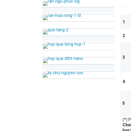
1
2
3
4
5
(*) 
CHIA SẺ BẠN BÈ
Chún
hạn 