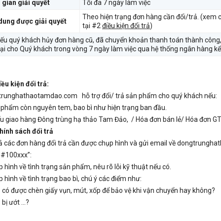
 gian giải quyết
Tối đa 7 ngày làm việc
Theo hiện trạng đơn hàng cần đổi/trả. (xem 
dung được giải quyết
tại #2
điều kiện đổi trả
)
Nếu quý khách hủy đơn hàng cũ, đã chuyển khoản thanh toán thành công,
 lại cho Quý khách trong vòng 7 ngày làm việc qua hệ thống ngân hàng k
iều kiện đổi trả:
runghathaotamdao.com hỗ trợ đổi/ trả sản phẩm cho quý khách nếu:
 phẩm còn nguyên tem, bao bì như hiện trạng ban đầu.
ếu giao hàng Đông trùng hạ thảo Tam Đảo, / Hóa đơn bán lẻ/ Hóa đơn G
ính sách đổi trả
ả các đơn hàng đổi trả cần được chụp hình và gửi email về dongtrungh
 #100xxx”:
p hình về tình trạng sản phẩm, nêu rõ lỗi kỹ thuật nếu có.
p hình về tình trạng bao bì, chú ý các điểm như:
 có được chèn giấy vụn, mút, xốp để bảo vệ khi vận chuyển hay không?
 bị ướt …?