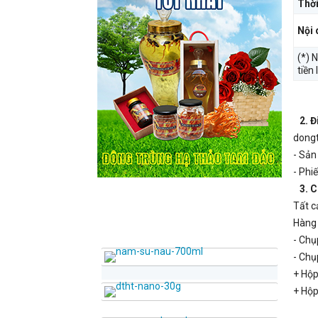
Thời
Nội 
(*) 
tiền
2. Đ
dongt
- Sản
- Phi
3. Ch
Tất c
SẢN PHẨM BÁN CHẠY
Hàng
- Chụ
- Chụ
+ Hộp
+ Hộp