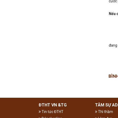
cước 
Nếu c
đang 
BÌN
ĐTHT VN &TG
TÂM SỰ AD
Tin tức ĐTHT
Thì thầm