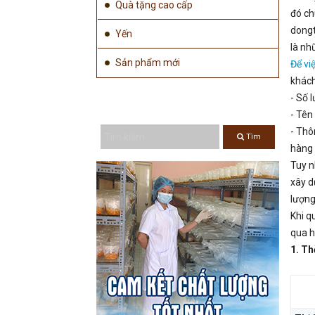
Quà tặng cao cấp
đó ch
dongt
Yến
là nh
Sản phẩm mới
Để vi
khách
- Số 
TÌM KIẾM ...
- Tên
- Thô
Tìm
hàng 
Tuy n
xây d
lượng
Khi q
qua h
1. Th