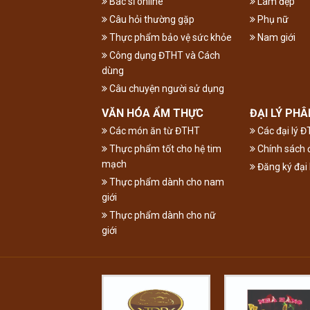
Bác sĩ online
Làm đẹp
Câu hỏi thường gặp
Phụ nữ
Thực phẩm bảo vệ sức khỏe
Nam giới
Công dụng ĐTHT và Cách
dùng
Câu chuyện người sử dụng
VĂN HÓA ẨM THỰC
ĐẠI LÝ PHÂ
Các món ăn từ ĐTHT
Các đại lý 
Thực phẩm tốt cho hệ tim
Chính sách đ
mạch
Đăng ký đại 
Thực phẩm dành cho nam
giới
Thực phẩm dành cho nữ
giới