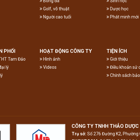
Bóng đá
Sinh học
Golf, võ thuật
Dược học
Người cao tuổi
Phát minh mới
N PHỐI
HOẠT ĐỘNG CÔNG TY
TIỆN ÍCH
ĐTHT Tam Đảo
Hình ảnh
Giới thiệu
ại lý
Videos
Điều khoản sử 
lý
Chính sách bả
CÔNG TY TNHH THẢO DƯỢC
Trụ sở:
Số 276 Đường K2, Phường C