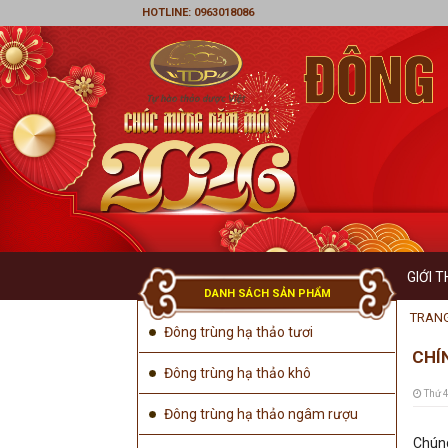
HOTLINE: 0963018086
GIỚI T
DANH SÁCH SẢN PHẨM
LỜI 
TRAN
Đông trùng hạ thảo tươi
CHÍ
TẦM
Đông trùng hạ thảo khô
Thứ 4
GIÁ
Đông trùng hạ thảo ngâm rượu
Chúng