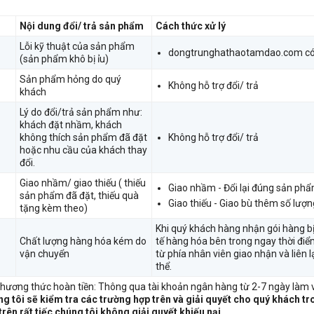
Nội dung đổi/ trả sản phẩm
Cách thức xử lý
Lỗi kỹ thuật của sản phẩm
dongtrunghathaotamdao.com có
(sản phẩm khô bị ỉu)
Sản phẩm hỏng do quý
Không hỗ trợ đổi/ trả
khách
Lý do đổi/trả sản phẩm như:
khách đặt nhầm, khách
không thích sản phẩm đã đặt
Không hỗ trợ đổi/ trả
hoặc nhu cầu của khách thay
đổi.
Giao nhầm/ giao thiếu ( thiếu
Giao nhầm - Đổi lại đúng sản phẩ
sản phẩm đã đặt, thiếu quà
Giao thiếu - Giao bù thêm số lượ
tặng kèm theo)
Khi quý khách hàng nhận gói hàng b
Chất lượng hàng hóa kém do
tế hàng hóa bên trong ngay thời điể
vận chuyển
từ phía nhân viên giao nhận và liên 
thể.
Phương thức hoàn tiền: Thông qua tài khoản ngân hàng từ 2-7 ngày làm v
g tôi sẽ kiểm tra các trường hợp trên và giải quyết cho quý khách tr
trên rất tiếc chúng tôi không giải quyết khiếu nại.