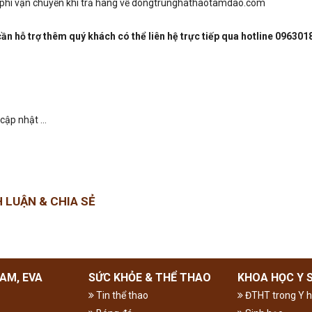
phí vận chuyển khi trả hàng về dongtrunghathaotamdao.com
ần hỗ trợ thêm quý khách có thể liên hệ trực tiếp qua
hotline 096301
cập nhật ...
H LUẬN & CHIA SẺ
AM, EVA
SỨC KHỎE & THỂ THAO
KHOA HỌC Y 
Tin thể thao
ĐTHT trong Y h