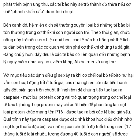
phát triển bệnh ung thư, các tế bào này sẽ trở thành đồ thừa nếu cơ
chế "phanh khẩn cấp" được kích hoạt.
Bên cạnh đó, hệ miễn dịch sẽ thường xuyên loại bỏ những tế bào bị
tổn thương trong cơ thể khi con người còn trẻ. Theo thời gian, chức
năng này trở nên kém hiệu quả hơn, các tế bào hư hổng cứ thế tích
tụ dần bên trong các cơ quan và tàn phá cơ thể khi chúng ta đã già.
Đáng chú ý hơn, đây đều là các tế bào có liên quan đến những bệnh
lý nguy hiểm như suy tim, viêm khớp, Alzheimer và ung thư.
Với mục tiêu xác định điều gì sẽ xảy ra khi cơ chế loại bỏ tế bào hư hại
vẫn còn hoạt động tốt ở tuổi già, các nhà nghiên cứu đã tiến hành
gây đột biến gen trên chuột thí nghiệm để chúng tiếp tục tạo ra
caspase - một loại protein đóng vai trò quan trọng trong cơ chế loại
tế bào bị hỏng. Loại protein này chỉ xuất hiện để phản ứng lại một
loại protein khác mang tên P16 - được tạo ra bởi các tế bào già yếu.
Quá trình này tạo ra caspase được các nhà khoa học điểu chỉnh nhờ
một loại thuốc đặc biệt và những con chuột ở độ tuổi trung niên (12
tháng tuổi ở loài chuột, tương đương 40 tuổi ở con người) sẽ được