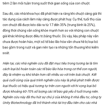
tiêm 2 lần mỗi tuần trong suốt thời gian sống của con chuột.
Sau đó, các nhà khoa học đã phát hiện ra rằng khi chuột càng già thì
tác dụng của cách làm này càng được phát huy. Cụ thể, tuổi thọ của
con chuột đã được kéo dài ra từ 17 đến 35% (trung bình là 25%),
đồng thời chúng vẫn sống khỏe mạnh hơn so với những con chuột
già khác không được điều trị bằng thuốc. Dù vậy, liệu pháp này vẫn
chưa được hoàn hảo, một số tế bào lão hóa vẫn chưa hề bị loại bỏ
bao gồm trong ruột và gan nên tạo ra những tổn thương khó kiểm
soát.
Hiện tại, các nhà nghiên cứu đã đặt mục tiêu trong tương lai là tìm
cách loại bỏ hoàn toàn các tế bào lão hóa trong cơ thể con người,
đây là nhiệm vụ khó khăn hơn rất nhiều so với trên loài chuột. Kết
quả cuối cùng của quá trình nghiên cứu này là phải phát triển được
loại thuốc có hiệu quả tương tự trên con người với hi vọng loại bỏ
được khoảng 60-70% số lượng các tế bào già yếu ở tuổi trung niên.
Nghiên cứu này đã thu hút sự chú ý của không ít nhà đầu tư, công ty
Unity Biotechnology đã trở thành nhà tài trợ đầu tiên cho các nhà