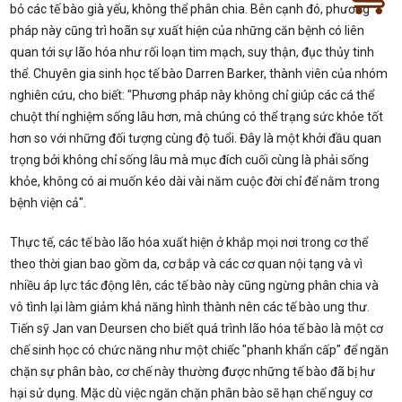
bỏ các tế bào già yếu, không thể phân chia. Bên cạnh đó, phương
pháp này cũng trì hoãn sự xuất hiện của những căn bệnh có liên
quan tới sự lão hóa như rối loạn tim mạch, suy thận, đục thủy tinh
thể. Chuyên gia sinh học tế bào Darren Barker, thành viên của nhóm
nghiên cứu, cho biết: "Phương pháp này không chỉ giúp các cá thể
chuột thí nghiệm sống lâu hơn, mà chúng có thể trạng sức khỏe tốt
hơn so với những đối tượng cùng độ tuổi. Đây là một khởi đầu quan
trọng bởi không chỉ sống lâu mà mục đích cuối cùng là phải sống
khỏe, không có ai muốn kéo dài vài năm cuộc đời chỉ để nằm trong
bệnh viện cả".
Thực tế, các tế bào lão hóa xuất hiện ở khắp mọi nơi trong cơ thể
theo thời gian bao gồm da, cơ bắp và các cơ quan nội tạng và vì
nhiều áp lực tác động lên, các tế bào này cũng ngừng phân chia và
vô tình lại làm giảm khả năng hình thành nên các tế bào ung thư.
Tiến sỹ Jan van Deursen cho biết quá trình lão hóa tế bào là một cơ
chế sinh học có chức năng như một chiếc "phanh khẩn cấp" để ngăn
chặn sự phân bào, cơ chế này thường được những tế bào đã bị hư
hại sử dụng. Mặc dù việc ngăn chặn phân bào sẽ hạn chế nguy cơ