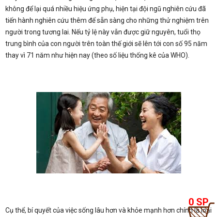
HÀN
TẦM
không để lại quá nhiều hiệu ứng phụ, hiện tại đội ngũ nghiên cứu đã
tiến hành nghiên cứu thêm để sẵn sàng cho những thử nghiệm trên
NHÌN
người trong tương lai. Nếu tỷ lệ này vẫn được giữ nguyên, tuổi thọ
HÀN
trung bình của con người trên toàn thế giới sẽ lên tới con số 95 năm
-
ĐÃ
thay vì 71 năm như hiện nay (theo số liệu thống kê của WHO).
SỨ
CHỌ
MỆN
HÌNH
GIÁ
THỨ
TRỊ
THA
CỐT
TOÁ
LÕI
0 SP
Cụ thể, bí quyết của việc sống lâu hơn và khỏe mạnh hơn chính là loại