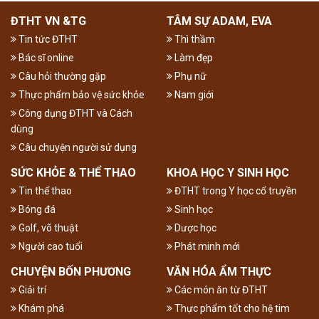
ĐTHT VN &TG
TÂM SỰ ADAM, EVA
Tin tức ĐTHT
Thì thầm
Bác sĩ online
Làm đẹp
Câu hỏi thường gặp
Phụ nữ
Thực phẩm bảo vệ sức khỏe
Nam giới
Công dụng ĐTHT và Cách
dùng
Câu chuyện người sử dụng
SỨC KHỎE & THỂ THAO
KHOA HỌC Y SINH HỌC
Tin thể thao
ĐTHT trong Y học cổ truyền
Bóng đá
Sinh học
Golf, võ thuật
Dược học
Người cao tuổi
Phát minh mới
CHUYỆN BỐN PHƯƠNG
VĂN HÓA ẨM THỰC
Giải trí
Các món ăn từ ĐTHT
Khám phá
Thực phẩm tốt cho hệ tim