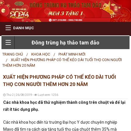
DANH MỤC
QUAY
Đông trùng hạ thảo tam đảo
GIỚI THIỆU
LẠI
TRANG CHỦ
KHOA HỌC
PHÁT MINH MỚI
XUẤT HIỆN PHƯƠNG PHÁP CÓ THỂ KÉO DÀI TUỔI THỌ CON NGƯỜI
SẢN PHẨM
THÊM HƠN 20 NĂM
GIỚI
XUẤT HIỆN PHƯƠNG PHÁP CÓ THỂ KÉO DÀI TUỔI
THIỆ
KHUYẾN MÃI
THỌ CON NGƯỜI THÊM HƠN 20 NĂM
LỜI
Thứ 2 | 26/08/2019 -
Lượt xem: 1256
QUAY
GIỎ HÀNG
Các nhà khoa học đã thử nghiệm thành công trên chuột và để lại
GIỚI
LẠI
rất ít tác dụng phụ.
THIỆ
LIÊN HỆ
Các nhà khoa học đến từ trường Đại học Y dược chuyên nghiệp
GIỎ
Mayo đã tìm ra cách gia tăng tuổi thọ của chuột thêm 35% mà